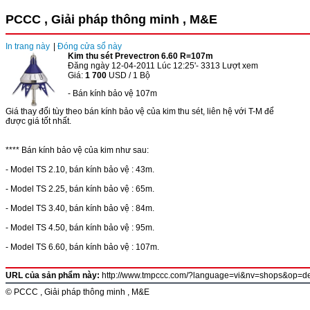
PCCC , Giải pháp thông minh , M&E
In trang này
|
Đóng cửa sổ này
Kim thu sét Prevectron 6.60 R=107m
Đăng ngày 12-04-2011 Lúc 12:25'- 3313 Lượt xem
Giá:
1 700
USD / 1 Bộ
- Bán kính bảo vệ 107m
Giá thay đổi tùy theo bán kính bảo vệ của kim thu sét, liên hệ với T-M để
được giá tốt nhất.
**** Bán kính bảo vệ của kim như sau:
- Model TS 2.10, bán kính bảo vệ : 43m.
- Model TS 2.25, bán kính bảo vệ : 65m.
- Model TS 3.40, bán kính bảo vệ : 84m.
- Model TS 4.50, bán kính bảo vệ : 95m.
- Model TS 6.60, bán kính bảo vệ : 107m.
URL của sản phẩm này:
http://www.tmpccc.com/?language=vi&nv=shops&op=det
© PCCC , Giải pháp thông minh , M&E