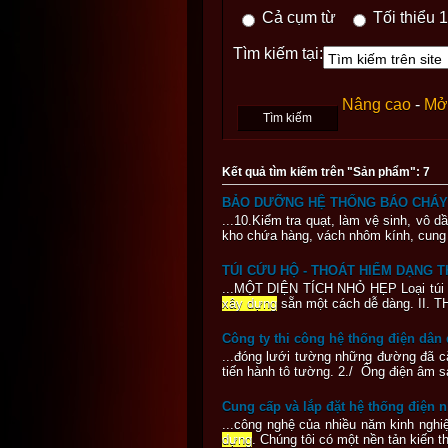
Cả cụm từ
Tối thiểu 1
Tìm kiếm tại:
Nâng cao
-
Mở 
Kết quả tìm kiếm trên "Sản phẩm": 7
BẢO DƯỠNG HỆ THỐNG BÁO CHÁY -
...10.Kiểm tra quạt, làm vệ sinh, vô 
kho chứa hàng, vách nhôm kính, cung cấ
TÚI CỨU HỘ - THOÁT HIỂM DẠNG 
...MỘT DIỆN TÍCH NHỎ HẸP Loại túi c
xây dựng
sẵn một cách dễ dàng. II. T
Công ty thi công hệ thống điện dân
...đóng lưới tường những đường đã c
tiến hành tô tường. 2./ Ống điện âm s
Cung cấp và lắp đặt hệ thống điện 
...công nghệ của nhiều năm kinh nghiệ
dựng
. Chúng tôi có một nền tản kiến 