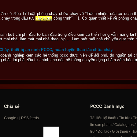
. Căn cứ điều 17 Luật phòng cháy chữa cháy về “Trách nhiệm của cơ quan th
 cháy trong đầu tư,
xây dựng
công trình”: 1. Cơ quan thiết kế về phòng chá
ảm bớt chi phí đầu tư ban đầu trong điều kiện có thể nhưng vẫn mang lại h
ệt mái nhà, làm mát mái nhà theo lớp…. Làm mát mái nhà chủ yếu dựa trên h
háy, thiết bị an ninh PCCC, huấn luyện thao tác chữa cháy.
c doanh nghiệp xem các hệ thống pccc thực hiện để đối phó, do nguồn tài 
g chắc lại phải đầu tư chính cho các hệ thống chuyên dụng nhằm đảm bảo tài
Chia sẻ
PCCC Danh mục
Google+
|
RSS feeds
Tài liệu kỹ thuật
/
Tin tức
/
T
tin sản phẩm
/
Catalogues
/
trữ
/
Đối tác
/
Giới thiệu
/
Th