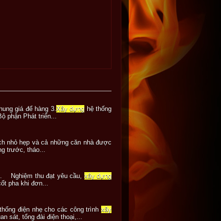
hung giá để hàng 3.
Xây dựng
hệ thống
ộ phận Phát triển...
ích nhỏ hẹp và cả những căn nhà được
 trước, tháo...
ng. Nghiệm thu đạt yêu cầu,
xây dựng
ốt pha khi đơn...
 thống điện nhẹ cho các công trình
xây
 sát, tổng đài điện thoại,...