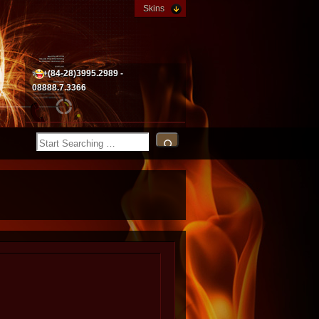
Skins
+(84-28)3995.2989 -
08888.7.3366