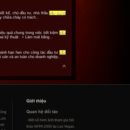
iết kế, chủ đầu tư, nhà thầu
xây dựng
y chữa cháy có trách...
iệu quả chung trong việc tiết kiệm
xây
ai kỹ thuật: + Làm mát bằng...
chánh hạn hẹn cho công tác đầu tư
xây
 sản và an toàn cho doanh nghiệp...
Giới thiệu
Quan hệ đối tác
hông
Lưu
- Một số hình ảnh tham gia hội
ành
thảo NFPA 2005 tại Las Vegas,