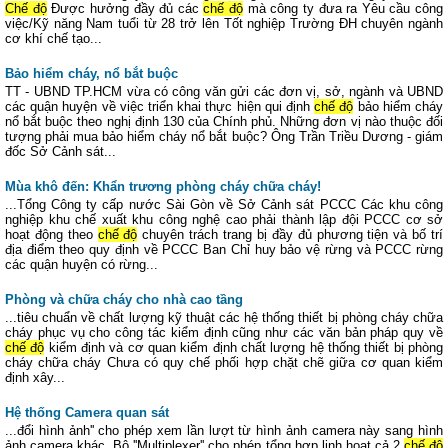
Chế độ
Được hưởng đầy đủ các
chế độ
mà công ty đưa ra Yêu cầu công
việc/Kỹ năng Nam tuổi từ 28 trở lên Tốt nghiệp Trường ĐH chuyên ngành
cơ khí chế tạo...
Bảo hiểm cháy, nổ bắt buộc
TT - UBND TP.HCM vừa có công văn gửi các đơn vị, sở, ngành và UBND
các quận huyện về việc triển khai thực hiện qui định
chế độ
bảo hiểm cháy
nổ bắt buộc theo nghị định 130 của Chính phủ. Những đơn vị nào thuộc đối
tượng phải mua bảo hiểm cháy nổ bắt buộc? Ông Trần Triều Dương - giám
đốc Sở Cảnh sát...
Mùa khô đến: Khẩn trương phòng cháy chữa cháy!
...Tổng Công ty cấp nước Sài Gòn về Sở Cảnh sát PCCC Các khu công
nghiệp khu chế xuất khu công nghệ cao phải thành lập đội PCCC cơ sở
hoạt động theo
chế độ
chuyên trách trang bị đầy đủ phương tiện và bố trí
địa điểm theo quy định về PCCC Ban Chỉ huy bảo vệ rừng và PCCC rừng
các quận huyện có rừng...
Phòng và chữa cháy cho nhà cao tầng
...tiêu chuẩn về chất lượng kỹ thuật các hệ thống thiết bị phòng cháy chữa
cháy phục vụ cho công tác kiểm định cũng như các văn bản pháp quy về
chế độ
kiểm định và cơ quan kiểm định chất lượng hệ thống thiết bị phòng
cháy chữa cháy Chưa có quy chế phối hợp chặt chẽ giữa cơ quan kiểm
định xây...
Hệ thống Camera quan sát
...đổi hình ảnh'' cho phép xem lần lượt từ hình ảnh camera này sang hình
ảnh camera khác. Bộ ''Multiplexer'' cho phép tổng hợp linh hoạt cả 2
chế độ