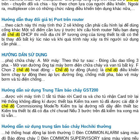
trên - chuyển đổi và chia - tùy theo chọn lựa của người điều khiển. Ngoài
ra, multiplexer còn có những chức năng điều khiển tiện dụng khác nữa,...
Hướng dẫn thay đổi giá trị Port trên router
...theo cách này thì máy tính thứ 2 sẽ không cần phải cấu hình lại để dùng
cổng khác Một số điểm cần lưu ý trước khi cấu hình router Nếu bạn đang
để
chế độ
DHCP thì mỗi địa chỉ IP tương ứng của từng thiết bị rất có thể
bị thay đổi bất kỳ lúc nào và khi quá trình này xảy ra thì người sử dụng
cần phải...
HƯỚNG DẨN SỬ DỤNG
...pha) chữa cháy: A. Mở máy: Theo thứ tự sau: - Đóng cầu dao tổng 3
pha. - Mở van đường ống tại máy bơm điện chữa cháy và van tủ bất kỳ. F
Chọn 2
chế độ
hoạt động: -
Chế độ
tự động (Auto): là
chế độ
điều khiển
bơm chạy tự động theo áp lực đường ống, chống mất pha, bảo vệ máy
bơm và tủ điện chống...
Hướng dẫn sử dụng Trung Tâm báo cháy GST200
...được với máy tính  tắt tủ tháo rời Card ra và cho tủ nhận Card trờ lại
Hệ thống không đăng kí được thiết bịa Kiểm tra xem tủ đã được cài đặt ở
chế độ
Commisioning Mode?b Kiểm tra lại đường nối dây đến thiết bịc
Kiểm tra thiết bị đã có địa chỉ chưad Nếu 3 bước trên đã kiểm tra xong mà
tủ vẫn...
Hướng dẫn sử dụng trung tâm báo cháy Hochiki thường
...hệ thống hoạt động lại bình thường  Đèn COMMON ALARM sáng màu
đỏ Báo động cháy  Đèn COMMON SUPERVISORY sáng màu vàng nếu