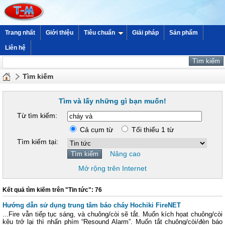
Trang nhất
Giới thiệu
Tiêu chuẩn
Giải pháp
Sản phẩm
Liên hệ
Tìm kiếm
Tìm và lấy những gì bạn muốn!
Từ tìm kiếm:
Cả cụm từ
Tối thiểu 1 từ
Tìm kiếm tại:
Nâng cao
Mở rộng trên Internet
Kết quả tìm kiếm trên "Tin tức": 76
Hướng dẫn sử dụng trung tâm báo cháy Hochiki FireNET
...Fire vẫn tiếp tục sáng, và chuông/còi sẽ tắt. Muốn kích họat chuông/còi
kêu trở lại thì nhấn phím “Resound Alarm”. Muốn tắt chuông/còi/đèn báo