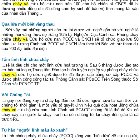
chữa
cháy và
cứu hộ cứu nạn trên 100 cán bộ chiến sĩ CBCS đã bị
thương nhiều đồng chí đã dũng cảm hy sinh để bảo vệ tính mạng tài sản
của nhân dân Tháng...
Qua lửa mới biết vàng thau
...Bởi vậy mà những người còn trụ lại được với nghề gắn bó với nghề là
những thỏi vàng thực sự Sáng 10/5 tại Nghệ An Cục Cảnh sát Phòng cháy
chữa
cháy và
Cứu hộ cứu nạn PCCC và CNCH sẽ tổ chức giao lưu 50
năm lực lượng Cảnh sát PCCC và CNCH làm theo lời Bác với sự tham dự
của 200 đại biểu đại diện...
Tâm tình lính chữa cháy
...sẽ là tiêu chí cho một lính cứu hoả tương lai Sau 6 tháng được đào tạo
cơ bản tại ldquo;Trung tâm Đào tạo huấn luyện nghiệp vụ phòng cháy chữa
cháy và
cứu hộ cứu nạn&rdquo tôi đã được cấp bằng sơ cấp PCCC và
được phân công công tác tại Phòng Cảnh sát PC&CC Trên Sông thuộc Sở
Cảnh sát PC&CC TP...
Với Chúng Tôi
...ngay nơi đang xảy ra cháy kịp đến nơi để cứu người cứu tài sản Bởi với
chúng tôi thời gian là một yếu tố quyết định hiệu quả của hoạt động chữa
cháy và
cứu hộ cứu nạn Lính Cảnh sát PC&CC chúng tôi là thế đó Khi có
cháy xảy ra người ta chạy tránh ra còn chúng tôi lại chạy đến giáp lá cà
trực tiếp...
Tự hào “người lính màu áo xanh”
Là lính phòng cháy chữa cháy (PCCC) xông vào “biển lửa” để cứu người,