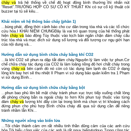
cháy và
trả hệ thống về chế độ hoạt động bình thường thì nhấn nút
“Reset”.TRƯỜNG HỢP CÓ SỰ CỐ KỸ THUẬT Khi có sự cố kỹ thuật còi
buzzer tại tủ sẽ kêu...
Khái niệm về hệ thống báo cháy (phần 1)
...bùng phát, đồng thời cảnh báo cho cư dân trong tòa nhà và các tổ chức
cứu hỏa.I KHÁI NIỆM CHUNGĐây là vai trò quan trọng của hệ thống phát
hiện
cháy và
báo động Tùy thuộc vào kịch bản ngăn chặn đám cháy cấu
trúc tòa nhà và mục đích sử dụng số lượng và đối tượng cư ngụ giới hạn
của nội dung và...
Hướng dẫn sử dụng bình chữa cháy bằng khí CO2
...là khí CO2 sẽ phun ra dập tắt đám cháy.Nguyên lý làm việc tự phun.Cơ
chế chữa cháy tác dụng của CO2 là làm loãng nồng độ hơi chất cháy trong
vùng
cháy và
bên cạnh đó nó còn có tác dụng làm lạnh do CO2 ở dạng
lỏng khi bay hơi sẽ thu nhiệt II Phạm vi sử dụng bảo quản kiểm tra 1 Phạm
vi sử dụng.Bình...
Hướng dẫn sử dụng bình chữa cháy bằng bột
...phun bao phủ lên bề mặt cháy tránh phun xục trực tiếp xuống chất lỏng
đề phòng chúng bắn ra ngoài cháy to hơn Khi phun tuỳ thuộc vào từng
đám
cháy và
lượng khí đẩy còn lại trong bình mà chọn vị trí khoảng cách
đứng phun cho phù hợp Bình chữa cháy đã qua sử dụng cần để riêng
tránh nhầm lẫn Khi...
Những người xông vào biển lửa
...Tôi chân thành cảm ơn rất nhiều tinh thần dũng cảm của các anh cứu
hỏa Tôi hiểu công việc của các anh là rất nguy hiểm&rdquo Trong công tác