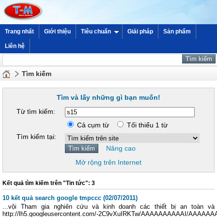
Trang nhất
Giới thiệu
Tiêu chuẩn
Giải pháp
Sản phẩm
Liên hệ
Tìm kiếm
Tìm và lấy những gì bạn muốn!
Từ tìm kiếm:
Cả cụm từ
Tối thiểu 1 từ
Tìm kiếm tại:
Nâng cao
Mở rộng trên Internet
Kết quả tìm kiếm trên "Tin tức": 3
10 kết quả search google tmpccc (02/07/2011)
...vội Tham gia nghiên cứu và kinh doanh các thiết bị an toàn và
http://lh5.googleusercontent.com/-2C9vXuIRKTw/AAAAAAAAAAI/AAAAA