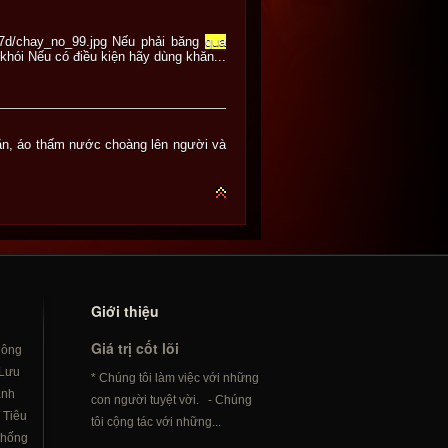
/25/7d/chay_no_99.jpg Nếu phải băng
qua
hói Nếu có điều kiện hãy dùng khăn...
chăn, áo thấm nước choàng lên người và
Giới thiệu
Giá trị cốt lõi
hông
Lưu
* Chúng tôi làm việc với những
ành
con người tuyệt vời. - Chúng
/
Tiêu
tôi cộng tác với những...
hống