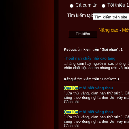
Cả cụm từ
Tối thiểu 1
Tìm kiếm tại:
Nâng cao
-
Mở 
Kết quả tìm kiếm trên "Giải pháp": 1
Thoát nạn cháy nhà cao tầng
...hàng xóm hay người ở các phòng l
chăn chất liệu cotton nhúng ướt và tr
Kết quả tìm kiếm trên "Tin tức": 3
Qua lửa
mới biết vàng thau
"Lửa thử vàng, gian nan thử sức". C
cũng theo đúng nghĩa đen Bởi vậy mà
Cảnh sát...
Qua lửa
mới biết vàng thau
"Lửa thử vàng, gian nan thử sức". C
cũng theo đúng nghĩa đen Bởi vậy mà
Cảnh sát...