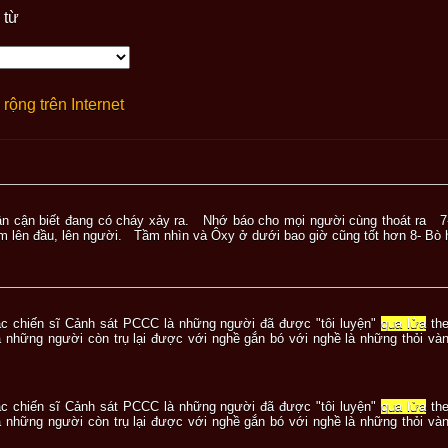
 từ
rộng trên Internet
ân cận biết đang có cháy xảy ra. Nhớ báo cho mọi người cùng thoát ra 
ùm lên đầu, lên người. Tầm nhìn và Ôxy ở dưới bao giờ cũng tốt hơn 8- Bò 
ác chiến sĩ Cảnh sát PCCC là những người đã được "tôi luyện"
qua lửa
the
 những người còn trụ lại được với nghề gắn bó với nghề là những thỏi và
ác chiến sĩ Cảnh sát PCCC là những người đã được "tôi luyện"
qua lửa
the
 những người còn trụ lại được với nghề gắn bó với nghề là những thỏi và