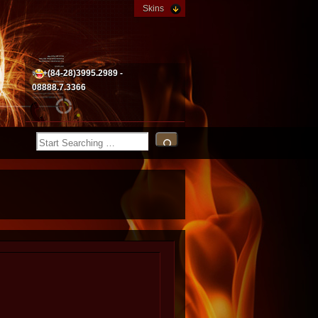
Skins
+(84-28)3995.2989 -
08888.7.3366