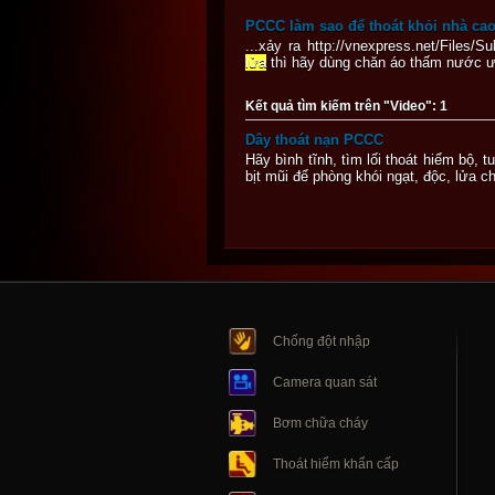
PCCC làm sao để thoát khỏi nhà ca
...xảy ra http://vnexpress.net/Files/
lửa
thì hãy dùng chăn áo thấm nước ướ
Kết quả tìm kiếm trên "Video": 1
Dây thoát nạn PCCC
Hãy bình tĩnh, tìm lối thoát hiểm bộ,
bịt mũi để phòng khói ngạt, độc, lửa ch
Chống đột nhập
Camera quan sát
Bơm chữa cháy
Thoát hiểm khẩn cấp