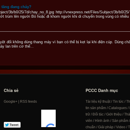
o tầng đang cháy?
Subject/3b/b0/25/7d/chay_no_8.jpg http://vnexpress.net/Files/Subject/3b/b0
t trùm lên người Bò hoặc đi khom người khi di chuyển trong vùng có nhiều k
 tuyệt đối không dùng thang máy vì bạn có thể bị kẹt lại khi điện cúp. Dùng 
áy lan trên cơ thể...
Chia sẻ
PCCC Danh mục
Google+
|
RSS feeds
Tài liệu kỹ thuật
/
Tin tức
/
T
tin sản phẩm
/
Catalogues
/
trữ
/
Đối tác
/
Giới thiệu
/
Th
viên
/
Hình ảnh
/
Sản phẩm
chuẩn
/
Giải pháp
/
Video
/
T