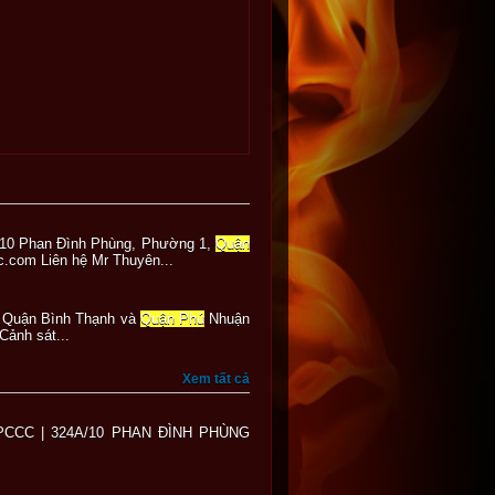
4A/10 Phan Đình Phùng, Phường 1,
Quận
c.com Liên hệ Mr Thuyên...
 Quận Bình Thạnh và
Quận Phú
Nhuận
ảnh sát...
Xem tất cả
ml TMPCCC | 324A/10 PHAN ĐÌNH PHÙNG