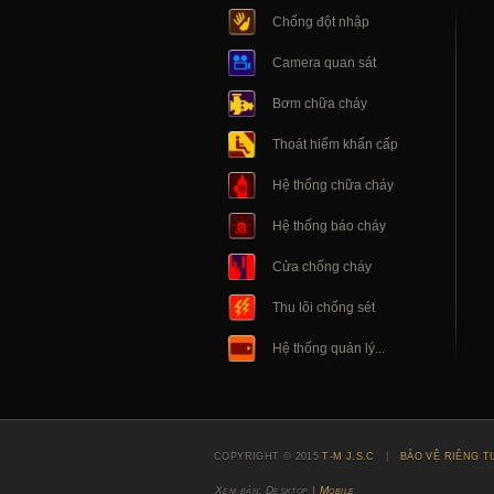
Chống đột nhập
Camera quan sát
Bơm chữa cháy
Thoát hiểm khẩn cấp
Hệ thống chữa cháy
Hệ thống báo cháy
Cửa chống cháy
Thu lôi chống sét
Hệ thống quản lý...
COPYRIGHT © 2015
T-M J.S.C
|
BẢO VỆ RIÊNG T
Xem bản: Desktop |
Mobile