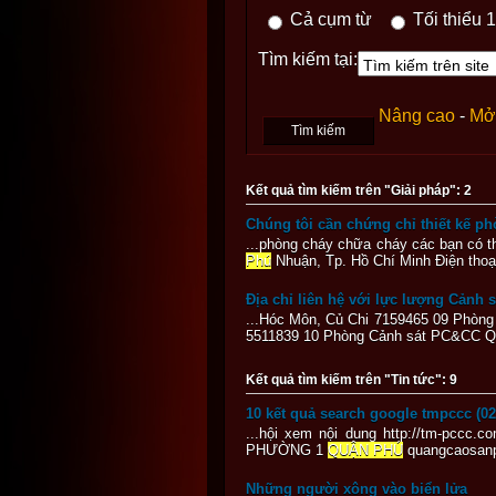
Cả cụm từ
Tối thiểu 1
Tìm kiếm tại:
Nâng cao
-
Mở 
Kết quả tìm kiếm trên "Giải pháp": 2
Chúng tôi cần chứng chỉ thiết kế p
...phòng cháy chữa cháy các bạn có t
Phú
Nhuận, Tp. Hồ Chí Minh Điện thoại
Địa chỉ liên hệ với lực lượng Cảnh
...Hóc Môn, Củ Chi 7159465 09 Phò
5511839 10 Phòng Cảnh sát PC&CC Qu
Kết quả tìm kiếm trên "Tin tức": 9
10 kết quả search google tmpccc (02
...hội xem nội dung http://tm-pccc
PHƯỜNG 1
QUẬN PHÚ
quangcaosanp
Những người xông vào biển lửa