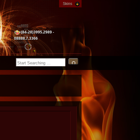
Skins
+(84-28)3995.2989 -
08888.7.3366