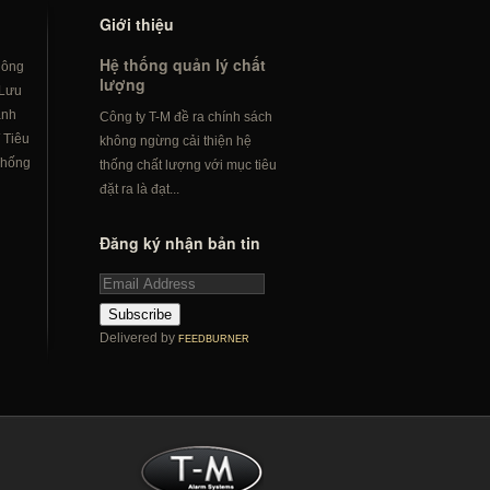
Giới thiệu
Hệ thống quản lý chất
hông
lượng
Lưu
ành
Công ty T-M đề ra chính sách
/
Tiêu
không ngừng cải thiện hệ
hống
thống chất lượng với mục tiêu
đặt ra là đạt...
Đăng ký nhận bản tin
Subscribe
Delivered by
FEEDBURNER