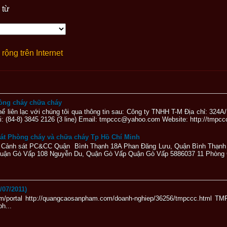
 từ
rộng trên Internet
hòng cháy chữa cháy
hể liên lạc với chúng tôi qua thông tin sau: Công ty TNHH T-M Địa chỉ: 32
: (84-8) 3845 2126 (3 line) Email: tmpccc@yahoo.com Website: http://tmpcc
 sát Phòng cháy và chữa cháy Tp Hồ Chí Minh
ng Cảnh sát PC&CC Quận Bình Thạnh 18A Phan Đăng Lưu, Quận Bình Thạnh
ận Gò Vấp 108 Nguyễn Du, Quận Gò Vấp Quận Gò Vấp 5886037 11 Phòng C
/07/2011)
.com/portal http://quangcaosanpham.com/doanh-nghiep/36256/tmpccc.ht
h...