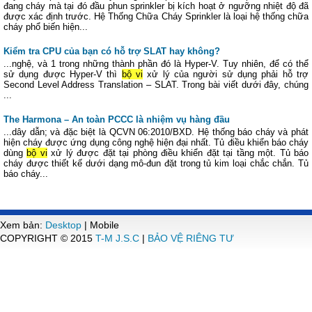
đang cháy mà tại đó đầu phun sprinkler bị kích hoạt ở ngưỡng nhiệt độ đã
được xác định trước. Hệ Thống Chữa Cháy Sprinkler là loại hệ thống chữa
cháy phổ biến hiện...
Kiểm tra CPU của bạn có hỗ trợ SLAT hay không?
...nghệ, và 1 trong những thành phần đó là Hyper-V. Tuy nhiên, để có thể
sử dụng được Hyper-V thì
bộ vi
xử lý của người sử dụng phải hỗ trợ
Second Level Address Translation – SLAT. Trong bài viết dưới đây, chúng
...
The Harmona – An toàn PCCC là nhiệm vụ hàng đầu
...dây dẫn; và đặc biệt là QCVN 06:2010/BXD. Hệ thống báo cháy và phát
hiện cháy được ứng dụng công nghệ hiện đại nhất. Tủ điều khiển báo cháy
dùng
bộ vi
xử lý được đặt tại phòng điều khiển đặt tại tầng một. Tủ báo
cháy được thiết kế dưới dạng mô-đun đặt trong tủ kim loại chắc chắn. Tủ
báo cháy...
Xem bản:
Desktop
| Mobile
COPYRIGHT © 2015
T-M J.S.C
|
BẢO VỆ RIÊNG TƯ