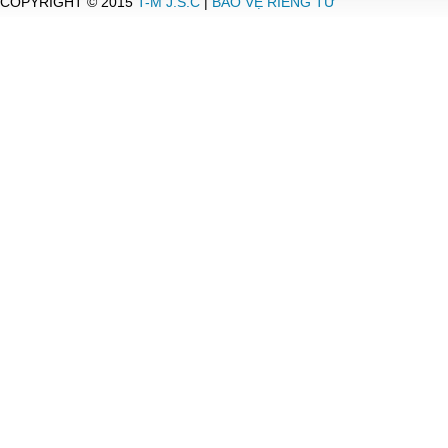
COPYRIGHT © 2015
T-M J.S.C
|
BẢO VỆ RIÊNG TƯ