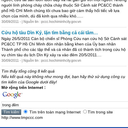
người lính phòng cháy chữa cháy thuộc Sở Cảnh sát PC&CC thành
phố Hồ CHí Minh chúng tôi chưa bao giờ cảm thấy hối tiếc về lựa
chọn của mình, dù đã kinh qua nhiều khó......
30/09/2011 - | Nguồn tin : pccc.hochiminhcity.gov.vn
Cứu hộ tàu Dìn Ký, lặn tìm bằng cả cái tâm…
Ngày 26/5/2011 Cán bộ chiến sĩ Phòng Cứu nạn cứu hộ Sở Cảnh sát
PC&CC TP Hồ Chí Minh đón nhận bằng khen của Ủy ban nhân
Thành phố cho các tập thể và cá nhân đã có thành tích
trong
cứu hộ
vụ chìm tàu du lịch Dìn Ký xảy ra vào
đêm
20/5/2011....
30/09/2011 - | Nguồn tin : pccc.hochiminhcity.gov.vn
Tìm thấy tổng cộng 8 kết quả
Nếu kết quả này không như mong đợi, bạn hãy thử sử dụng công cụ
tìm kiếm của Google dưới đây!
Mở rộng trên Internet :
Tìm trên toàn mạng Internet
Tìm trong site
http://www.tmpccc.com