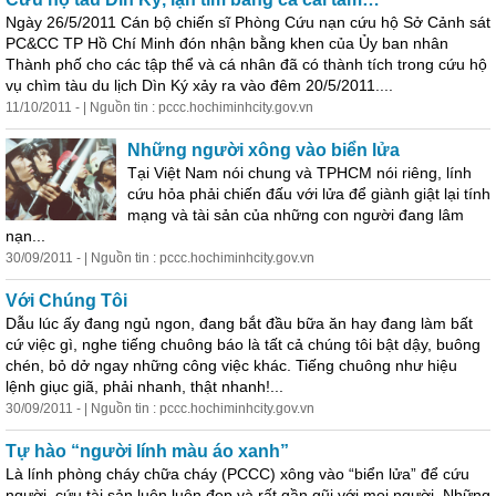
Ngày 26/5/2011 Cán bộ chiến sĩ Phòng Cứu nạn cứu hộ Sở Cảnh sát
PC&CC TP Hồ Chí Minh đón nhận bằng khen của Ủy ban nhân
Thành phố cho các tập thể và cá nhân đã có thành tích
trong
cứu hộ
vụ chìm tàu du lịch Dìn Ký xảy ra vào
đêm
20/5/2011....
11/10/2011 - | Nguồn tin : pccc.hochiminhcity.gov.vn
Những người xông vào biển lửa
Tại Việt Nam nói chung và TPHCM nói riêng, lính
cứu hỏa phải chiến đấu với lửa để giành giật lại tính
mạng và tài sản của những con người đang lâm
nạn...
30/09/2011 - | Nguồn tin : pccc.hochiminhcity.gov.vn
Với Chúng Tôi
Dẫu lúc ấy đang ngủ ngon, đang bắt đầu bữa ăn hay đang làm bất
cứ việc gì, nghe tiếng chuông báo là tất cả chúng tôi bật dậy, buông
chén, bỏ dở ngay những công việc khác. Tiếng chuông như hiệu
lệnh giục giã, phải nhanh, thật nhanh!...
30/09/2011 - | Nguồn tin : pccc.hochiminhcity.gov.vn
Tự hào “người lính màu áo xanh”
Là lính phòng cháy chữa cháy (PCCC) xông vào “biển lửa” để cứu
người, cứu tài sản luôn luôn đẹp và rất gần gũi với mọi người. Những