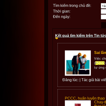
Tìm kiếm trong chủ đề:
Thời gian:
Đến ngày:
Kết quả tìm kiếm trên Tin tứ
Sai lầ
Việc ch
(
PCCC
)
tự ứng 
Đăng lúc: | Tác giả bài v
PCCC, huấn luyện thao 
Chay-t
thao tá