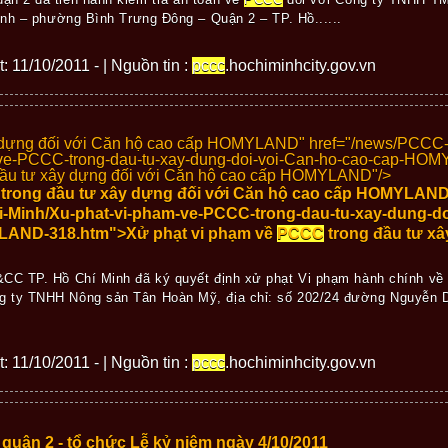
inh – phường Bình Trưng Đông – Quận 2 – TP. Hồ......
t: 11/10/2011 - | Nguồn tin :
pccc
.hochiminhcity.gov.vn
 dựng đối với Căn hộ cao cấp HOMYLAND" href="/news/PCCC-H
e-PCCC-trong-dau-tu-xay-dung-doi-voi-Can-ho-cao-cap-HO
đầu tư xây dựng đối với Căn hộ cao cấp HOMYLAND"/>
trong đầu tư xây dựng đối với Căn hộ cao cấp HOMYLAND
-Minh/Xu-phat-vi-pham-ve-PCCC-trong-dau-tu-xay-dung-do
AND-318.htm">Xử phạt vi phạm về
PCCC
trong đầu tư xâ
CC TP. Hồ Chí Minh đã ký quyết định xử phạt Vi phạm hành chính v
ty TNHH Nông sản Tân Hoàn Mỹ, địa chỉ: số 202/24 đường Nguyễn D
t: 11/10/2011 - | Nguồn tin :
pccc
.hochiminhcity.gov.vn
uận 2 - tổ chức Lễ kỷ niệm ngày 4/10/2011