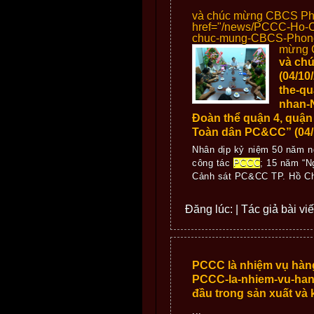
và chúc mừng CBCS Phò
href="/news/PCCC-Ho-
chuc-mung-CBCS-Phong
mừng C
và ch
(04/1
the-q
nhan-
Đoàn thể quận 4, quận
Toàn dân PC&CC” (04/
Nhân dịp kỷ niệm 50 năm ngà
công tác
PCCC
; 15 năm “
Cảnh sát PC&CC TP. Hồ Ch
Đăng lúc: | Tác giả bài viế
PCCC là nhiệm vụ hà
PCCC-la-nhiem-vu-han
đầu trong sản xuất va
...