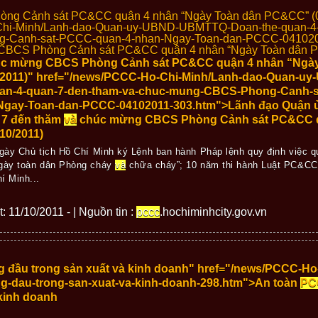
ng Cảnh sát PC&CC quận 4 nhân “Ngày Toàn dân PC&CC” (0
Chi-Minh/Lanh-dao-Quan-uy-UBND-UBMTTQ-Doan-the-quan-4-
-Canh-sat-PCCC-quan-4-nhan-Ngay-Toan-dan-PCCC-041020
BCS Phòng Cảnh sát PC&CC quận 4 nhân “Ngày Toàn dân PC
úc mừng CBCS Phòng Cảnh sát PC&CC quận 4 nhân “Ngà
0/2011)" href="/news/PCCC-Ho-Chi-Minh/Lanh-dao-Quan-
uan-4-quan-7-den-tham-va-chuc-mung-CBCS-Phong-Canh-s
Ngay-Toan-dan-PCCC-04102011-303.htm">Lãnh đạo Quận ủ
 7 đến thăm
và
chúc mừng CBCS Phòng Cảnh sát PC&CC q
10/2011)
y Chủ tịch Hồ Chí Minh ký Lệnh ban hành Pháp lệnh quy định việc 
Ngày toàn dân Phòng cháy
và
chữa cháy”; 10 năm thi hành Luật PC&CC
í Minh...
t: 11/10/2011 - | Nguồn tin :
pccc
.hochiminhcity.gov.vn
ng đầu trong sản xuất và kinh doanh" href="/news/PCCC-H
g-dau-trong-san-xuat-va-kinh-doanh-298.htm">An toàn
PC
̀ kinh doanh