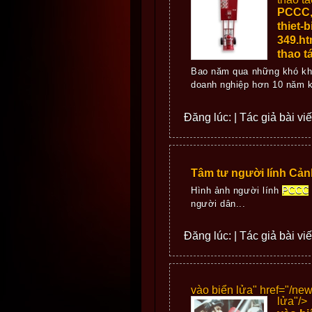
PCCC, 
thiet-
349.ht
thao t
Bao năm qua những khó khăn
doanh nghiệp hơn 10 năm 
Đăng lúc: | Tác giả bài viế
Tâm tư người lính Cả
Hình ảnh người lính
PCCC
người dân...
Đăng lúc: | Tác giả bài viế
vào biển lửa" href="/n
lửa"/>