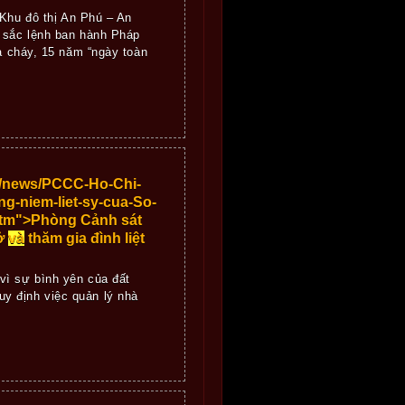
Khu đô thị An Phú – An
 sắc lệnh ban hành Pháp
 cháy, 15 năm “ngày toàn
="/news/PCCC-Ho-Chi-
-niem-liet-sy-cua-So-
.htm">Phòng Cảnh sát
Sở
và
thăm gia đình liệt
vì sự bình yên của đất
quy định việc quản lý nhà