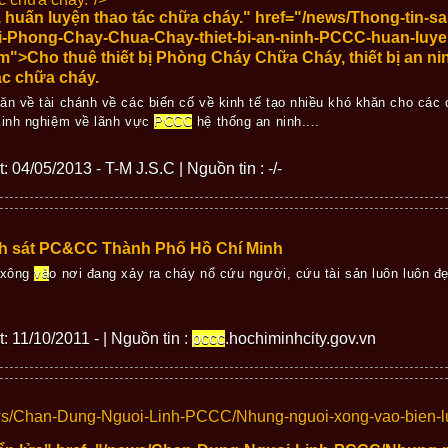
huấn luyện thao tác chữa cháy." href="/news/Thong-tin-s
bi-Phong-Chay-Chua-Chay-thiet-bi-an-ninh-PCCC-huan-luye
m">Cho thuê thiết bị Phòng Cháy Chữa Cháy, thiết bị an n
ác chữa cháy.
 về tài chánh về các biến cố về kinh tế tạo nhiều khó khăn cho các d
kinh nghiệm về lãnh vực
PCCC
hệ thống an ninh....
t: 04/05/2013 - T-M J.S.C | Nguồn tin : -/-
nh sát PC&CC Thành Phố Hồ Chí Minh
xông
và
o nơi đang xảy ra cháy nổ cứu người, cứu tài sản luôn luôn đ
t: 11/10/2011 - | Nguồn tin :
pccc
.hochiminhcity.gov.vn
ews/Chan-Dung-Nguoi-Linh-PCCC/Nhung-nguoi-xong-vao-bien-l