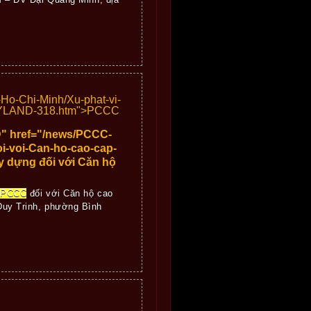
o-Chi-Minh/Xu-phat-vi-
MYLAND-318.htm">
PCCC
" href="/news/PCCC-
i-voi-Can-ho-cao-cap-
y dựng đối với Căn hộ
ề
PCCC
đối với Căn hộ cao
uy Trinh, phường Bình