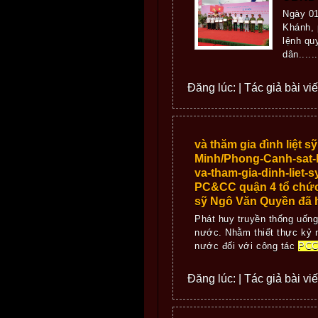
Ngày 01
Khánh, 
lệnh qu
dân......
Đăng lúc: | Tác giả bài viế
và thăm gia đình liệt
Minh/Phong-Canh-sat-P
va-tham-gia-dinh-liet
PC&CC quận 4 tổ chức
sỹ Ngô Văn Quyền đã h
Phát huy truyền thống uốn
nước. Nhằm thiết thực kỷ ni
nước đối với công tác
PC
Đăng lúc: | Tác giả bài viế