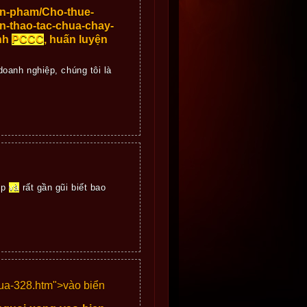
an-pham/Cho-thue-
n-thao-tac-chua-chay-
inh
PCCC
, huấn luyện
oanh nghiệp, chúng tôi là
ẹp
và
rất gần gũi biết bao
ua-328.htm">
vào biển