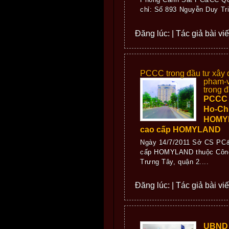
chỉ: Số 893 Nguyễn Duy Tr
Đăng lúc: | Tác giả bài viế
PCCC trong đầu tư xây
pham-v
trong 
PCCC 
Ho-Chi
HOMYL
cao cấp HOMYLAND
Ngày 14/7/2011 Sở CS PC&
cấp HOMYLAND thuộc Công 
Trưng Tây, quận 2....
Đăng lúc: | Tác giả bài viế
UBND q