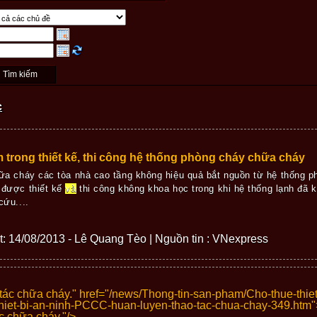
c
m trong thiết kế, thi công hệ thống phòng cháy chữa cháy
ữa cháy các tòa nhà cao tầng không hiệu quả bắt nguồn từ hệ thống 
 được thiết kế
và
thi công không khoa học trong khi hệ thống lạnh đã 
cứu....
iết: 14/08/2013 - Lê Quang Tèo | Nguồn tin : VNexpress
tác chữa cháy." href="/news/Thong-tin-san-pham/Cho-thue-thi
hiet-bi-an-ninh-PCCC-huan-luyen-thao-tac-chua-chay-349.htm"
c chữa cháy."/>