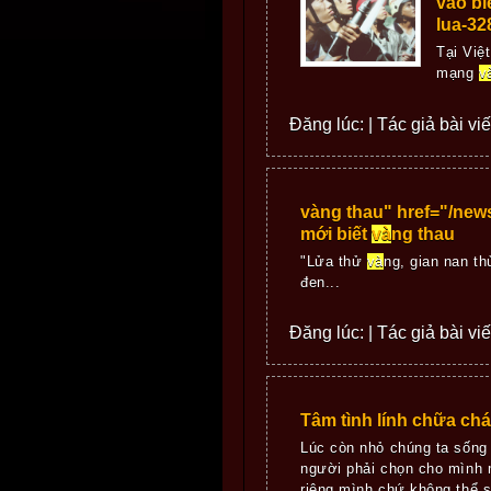
vào b
lua-3
Tại Việ
mạng
v
Đăng lúc: | Tác giả bài viế
vàng thau" href="/ne
mới biết
và
ng thau
"Lửa thử
và
ng, gian nan t
đen...
Đăng lúc: | Tác giả bài viế
Tâm tình lính chữa ch
Lúc còn nhỏ chúng ta sốn
người phải chọn cho mình m
riêng mình chứ không thể 