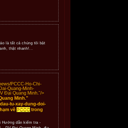
o là tất cả chúng tôi bật
nh, thật nhanh!...
"/news/PCCC-Ho-Chi-
Dai-Quang-Minh-
V Đại Quang Minh."/>
Quang Minh."
dau-tu-xay-dung-doi-
phạm về
PCCC
trong
 Hướng dẫn kiểm tra -
 – DV Đại Quang Minh, địa