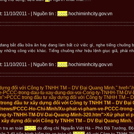
t: 11/10/2011 - | Nguồn tin :
pccc
.hochiminhcity.gov.vn
đang bắt đầu bữa ăn hay đang làm bất cứ việc gì, nghe tiếng chuông bá
y những công việc khác. Tiếng chuông như hiệu lệnh giục giã, phải nha
t: 11/10/2011 - | Nguồn tin :
pccc
.hochiminhcity.gov.vn
dựng đối với Công ty TNHH TM – DV Đại Quang Minh." href=
ve-PCCC-trong-dau-tu-xay-dung-doi-voi-Cong-ty-TNHH-TM-DV-
m">
PCCC trong đầu tư xây dựng đối với Công ty TNHH TM – D
rong đầu tư xây dựng đối với Công ty TNHH TM – DV Đại 
/news/PCCC-Ho-Chi-Minh/Xu-phat-vi-pham-ve-PCCC-trong-
ong-ty-TNHH-TM-DV-Dai-Quang-Minh-320.htm">Xử phạt vi 
 xây dựng đối với Công ty TNHH TM – DV Đại Quang Minh.
m tra an toàn
PCCC
do đồng chí Nguyễn Việt Hà – Phó Đội Trưởng, Đội
n 2 đã tiến hành kiểm tra an toàn về
PCCC
đối với Công ty TNHH TM