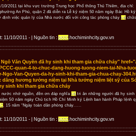
/10/2011 tại khu vực trường Trung học Phổ thông Thủ Thiêm, địa chỉ: 
phường An Phú, quận 2 đã diễn ra Lễ kỷ niệm 50 năm ngày Bác Hồ ký
y định việc quản lý của Nhà nước đối với công tác phòng cháy
và
chữa
t: 11/10/2011 - | Nguồn tin :
pccc
.hochiminhcity.gov.vn
 sỹ Ngô Văn Quyền đã hy sinh khi tham gia chữa cháy" href
CCC-quan-4-to-chuc-dang-huong-tuong-niem-tai-Nha-tuong
-sy-Ngo-Van-Quyen-da-hy-sinh-khi-tham-gia-chua-chay-304
 dâng hương tưởng niệm tại Nhà tưởng niệm liệt sỹ của 
y sinh khi tham gia chữa cháy
g nước nhớ nguồn, đền ơn đáp nghĩa
và
tri ân những người đã hy sinh 
ệm 50 năm ngày Chủ tịch Hồ Chí Minh ký Lệnh ban hành Pháp lệnh 
CC
, 15 năm “Ngày toàn dân phòng cháy......
t: 11/10/2011 - | Nguồn tin :
pccc
.hochiminhcity.gov.vn