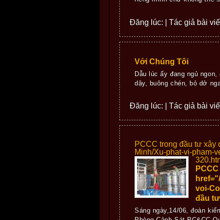
Đăng lúc: | Tác giả bài viế
Với Chúng Tôi
Dẫu lúc ấy đang ngủ ngon, 
dậy, buông chén, bỏ dở nga
Đăng lúc: | Tác giả bài viế
PCCC trong đầu tư xây 
Minh/Xu-phat-vi-pham-
320.ht
PCCC t
href="
voi-C
đầu tư
Sáng ngày,14/06, đoàn kiể
Phòng Cảnh Sát PC&CC Quậ