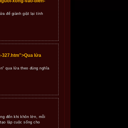
guoi-xong-vao-bien-
a để giành giật lại tính
u-327.htm">Qua lửa
n" qua lửa theo đúng nghĩa
ng đến khi khôn lớn, mỗi
 tạo lập cuộc sống cho