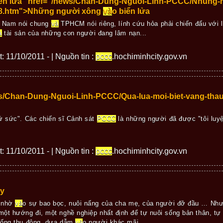
iển lửa" href="/news/Chan-Dung-Nguoi-Linh-PCCC/Nhung-n
28.htm">Những người xông
và
o biển lửa
t Nam nói chung
và
TPHCM nói riêng, lính cứu hỏa phải chiến đấu với lử
à
tài sản của những con người đang lâm nạn...
t: 11/10/2011 - | Nguồn tin :
pccc
.hochiminhcity.gov.vn
ws/Chan-Dung-Nguoi-Linh-PCCC/Qua-lua-moi-biet-vang-tha
hử sức". Các chiến sĩ Cảnh sát
PCCC
là những người đã được "tôi luyệ
t: 11/10/2011 - | Nguồn tin :
pccc
.hochiminhcity.gov.vn
áy
g nhờ
và
o sự bao bọc, nuôi nấng của cha mẹ, của người đỡ đầu … Như
ột hướng đi, một nghề nghiệp nhất định để tự nuôi sống bản thân, tự
sống thụ động, dựa dẫm
và
o người khác mãi......