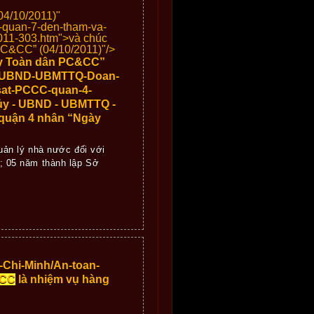
4/10/2011)"
quan-7-den-tham-va-
11-303.htm">
và chúc
&CC” (04/10/2011)"/>
y Toàn dân PC&CC”
uy-UBND-UBMTTQ-Doan-
at-PCCC-quan-4-
y - UBND - UBMTTQ -
uận 4 nhân “Ngày
quản lý nhà nước đối với
; 05 năm thành lập Sở
o-Chi-Minh/An-toan-
CC
là nhiệm vụ hàng