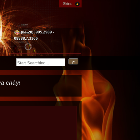
Skins
+(84-28)3995.2989 -
08888.7.3366
ữa cháy!