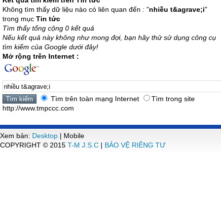
Kết quả tìm kiếm trên Tin tức
Không tìm thấy dữ liệu nào có liên quan đến : "
nhiều t&agrave;i
"
trong mục
Tin tức
Tìm thấy tổng cộng 0 kết quả
Nếu kết quả này không như mong đợi, bạn hãy thử sử dụng công cụ
tìm kiếm của Google dưới đây!
Mở rộng trên Internet :
Tìm trên toàn mạng Internet
Tìm trong site
http://www.tmpccc.com
Xem bản:
Desktop
| Mobile
COPYRIGHT © 2015
T-M J.S.C
|
BẢO VỆ RIÊNG TƯ