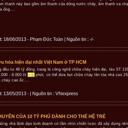
âm thanh này bao gồm âm thanh của dòng nước chảy, âm thanh va chạ
a ống....
ết: 18/06/2013 - Phạm Đức Toàn | Nguồn tin : -/-
u hỏa hiện đại nhất Việt Nam ở TP HCM
g đầu tư 48 tỷ đồng, trang bị công nghệ chữa cháy hiện đại, tàu ST 11
.000 - 8.000 lít
một
phút, có thể đưa bọt chữa cháy lên tòa nhà cao 2
 cháy cao ốc....
ết: 13/05/2013 - | Nguồn tin : VNexpress
HUYÊN CỦA 10 TỶ PHÚ DÀNH CHO THẾ HỆ TRẺ
ững nhà lãnh đạo kinh doanh có tầm nhìn chiến lược đã xây dựng nên