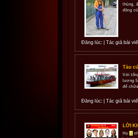
thủng, 
động củ
Đăng lúc: | Tác giả bài vi
Tàu cứ
Với tổn
lượng 5
để chữa
Đăng lúc: | Tác giả bài vi
LỜI K
Họ
là
nh