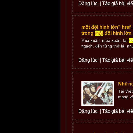
Đăng lúc: | Tác giả bài vi
một đội hình lớn" hre
trong
một
đội hình lớn
Mùa xuân, mùa xuân, lại
m
ngách, đến từng thớ lá, nhụ
Đăng lúc: | Tác giả bài vi
Những
Tại Việ
mạng và
Đăng lúc: | Tác giả bài vi