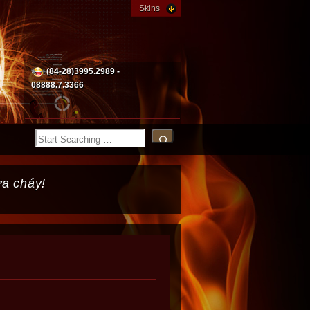
Skins
+(84-28)3995.2989 -
08888.7.3366
ữa cháy!