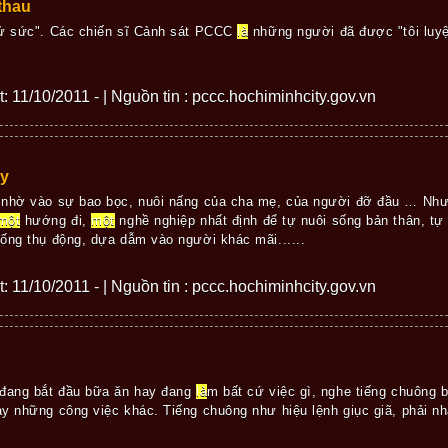
thau
hử sức". Các chiến sĩ Cảnh sát PCCC
là
những người đã được "tôi luyệ
ết: 11/10/2011 - | Nguồn tin : pccc.hochiminhcity.gov.vn
áy
 nhờ vào sự bao bọc, nuôi nấng của cha mẹ, của người đỡ đầu … Như
một
hướng đi,
một
nghề nghiệp nhất định để tự nuôi sống bản thân, tự
ống thụ động, dựa dẫm vào người khác mãi......
ết: 11/10/2011 - | Nguồn tin : pccc.hochiminhcity.gov.vn
 đang bắt đầu bữa ăn hay đang
là
m bất cứ việc gì, nghe tiếng chuông 
y những công việc khác. Tiếng chuông như hiệu lệnh giục giã, phải nha