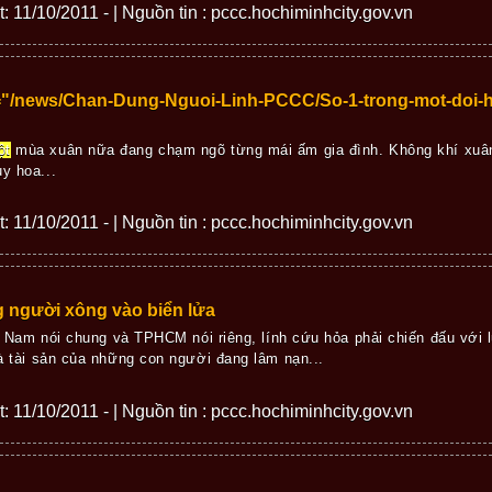
ết: 11/10/2011 - | Nguồn tin : pccc.hochiminhcity.gov.vn
f="/news/Chan-Dung-Nguoi-Linh-PCCC/So-1-trong-mot-doi-h
ột
mùa xuân nữa đang chạm ngõ từng mái ấm gia đình. Không khí xuân 
y hoa...
ết: 11/10/2011 - | Nguồn tin : pccc.hochiminhcity.gov.vn
 người xông vào biển lửa
t Nam nói chung và TPHCM nói riêng, lính cứu hỏa phải chiến đấu với lử
 tài sản của những con người đang lâm nạn...
ết: 11/10/2011 - | Nguồn tin : pccc.hochiminhcity.gov.vn