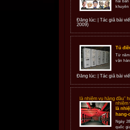
hai bàn
khuyên 
Đăng lúc: | Tác giả bài vi
2009)
Tủ điề
Từ năm 
vận hàn
Đăng lúc: | Tác giả bài vi
là nhiệm vụ hàng đầu" 
nhiệm 
là nhi
hang-
Ngày 28
quốc gi