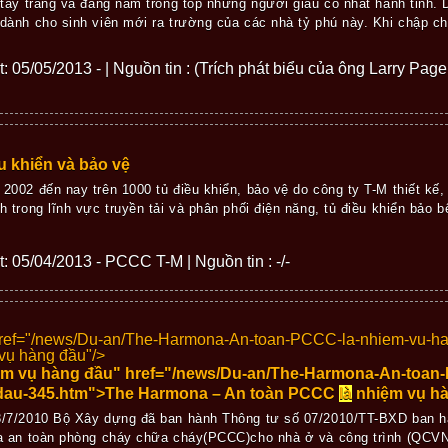
 tay trắng và đang nằm trong top những người giàu có nhất hành tinh.
dành cho sinh viên mới ra trường của các nhà tỷ phú này. Khi chập c
ết: 05/05/2013 - | Nguồn tin : (Trích phát biểu của ông Larry Pag
u khiển và bảo vệ
2002 đến nay trên 1000 tủ điều khiển, bảo vệ do công ty T-M thiết kế
h trong lĩnh vực truyền tải và phân phối điện năng, tủ điều khiển bảo bệ
ết: 05/04/2013 - PCCC T-M | Nguồn tin : -/-
href="/news/Du-an/The-Harmona-An-toan-PCCC-la-nhiem-vu-h
vụ hàng đầu"/>
ệm vụ hàng đầu" href="/news/Du-an/The-Harmona-An-toan
dau-345.htm">The Harmona – An toàn PCCC
là
nhiệm vụ h
/7/2010 Bộ Xây dựng đã ban hành Thông tư số 07/2010/TT-BXD ban h
a an toàn phòng cháy chữa cháy(PCCC)cho nhà ở và công trình (QCVN