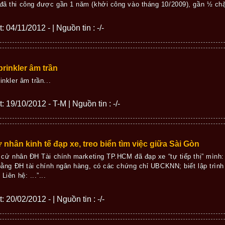
 đã thi công được gần 1 năm (khởi công vào tháng 10/2009), gần ½ chặ
: 04/11/2012 - | Nguồn tin : -/-
rinkler âm trần
inkler âm trần...
t: 19/10/2012 - T-M | Nguồn tin : -/-
 nhân kinh tế đạp xe, treo biển tìm việc giữa Sài Gòn
 cử nhân ĐH Tài chính marketing TP.HCM đã đạp xe “tự tiếp thị” mình:
bằng ĐH tài chính ngân hàng, có các chứng chỉ UBCKNN; biết lập trì
iên hệ: ...”...
: 20/02/2012 - | Nguồn tin : -/-