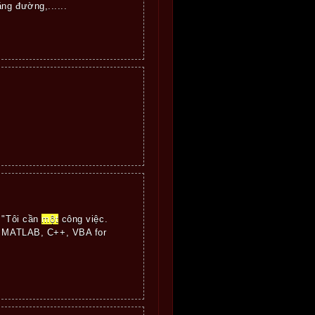
ng đường,......
 "Tôi cần
một
công việc.
nh MATLAB, C++, VBA for