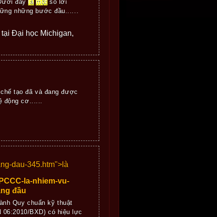
 Dưới đây
là
một
số lời
hững những bước đầu......
e tại Đại học Michigan,
, chế tạo đã và đang được
 động cơ......
ang-dau-345.htm">
là
-PCCC-la-nhiem-vu-
àng đầu
ành Quy chuẩn kỹ thuật
 06:2010/BXD) có hiệu lực