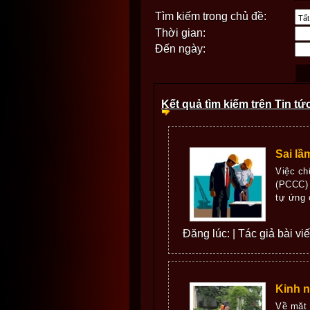
Tìm kiếm trong chủ đề:
Thời gian:
Đến ngày:
Kết quả tìm kiếm trên Tin tứ
Sai lầ
Việc ch
(PCCC) 
tự ứng 
Đăng lúc: | Tác giả bài v
Kinh n
Về mặt 