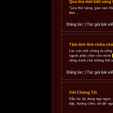
Qua lửa mới biết vàng 
"Lửa thử vàng, gian nan t
đen...
Đăng lúc: | Tác giả bài vi
Tâm tình lính chữa ch
Lúc còn nhỏ chúng ta sống
người phải chọn cho mình
riêng mình chứ không thể s
Đăng lúc: | Tác giả bài vi
Với Chúng Tôi
Dẫu lúc ấy đang ngủ ngon,
dậy, buông chén, bỏ dở nga