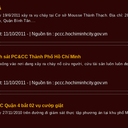
á
y 19/6/2011 xảy ra vụ cháy tại Cơ sở Mousse Thành Thạch. Địa chỉ: 
, Quận Bình Tân....
ết: 11/10/2011 - | Nguồn tin : pccc.hochiminhcity.gov.vn
nh sát PC&CC Thành Phố Hồ Chí Minh
ông vào nơi đang xảy ra cháy nổ cứu người, cứu tài sản luôn luôn đẹp
ết: 11/10/2011 - | Nguồn tin : pccc.hochiminhcity.gov.vn
 Quận 4 bắt 02 vụ cướp giật
ày 27/11/2010 trên đường đi giám sát thực tập phương án tại khu ph