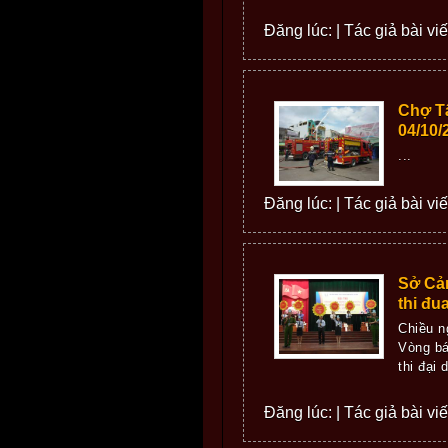
Đăng lúc: | Tác giả bài vi
Chợ T
04/10/
...
Đăng lúc: | Tác giả bài vi
Sở Cản
thi đ
Chiều n
Vòng bá
thi đại
Đăng lúc: | Tác giả bài vi