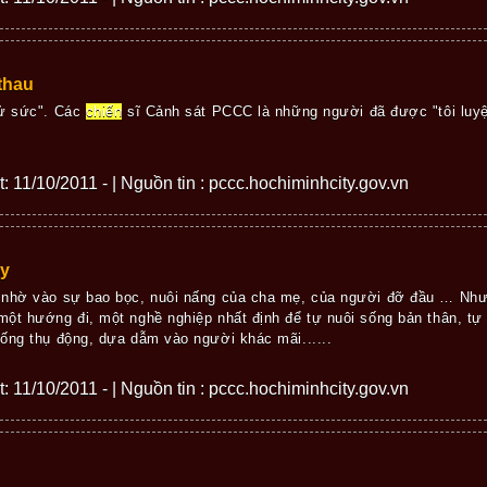
thau
hử sức". Các
chiến
sĩ Cảnh sát PCCC là những người đã được "tôi luyệ
ết: 11/10/2011 - | Nguồn tin : pccc.hochiminhcity.gov.vn
áy
 nhờ vào sự bao bọc, nuôi nấng của cha mẹ, của người đỡ đầu … Như
ột hướng đi, một nghề nghiệp nhất định để tự nuôi sống bản thân, tự
ống thụ động, dựa dẫm vào người khác mãi......
ết: 11/10/2011 - | Nguồn tin : pccc.hochiminhcity.gov.vn