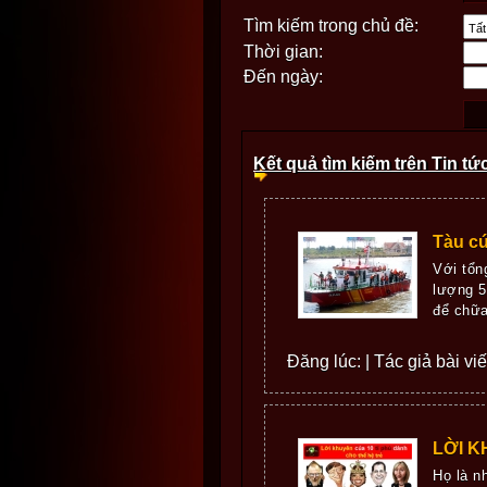
Tìm kiếm trong chủ đề:
Thời gian:
Đến ngày:
Kết quả tìm kiếm trên Tin tứ
Tàu cứ
Với tổn
lượng 5
để chữa
Đăng lúc: | Tác giả bài vi
LỜI K
Họ là n