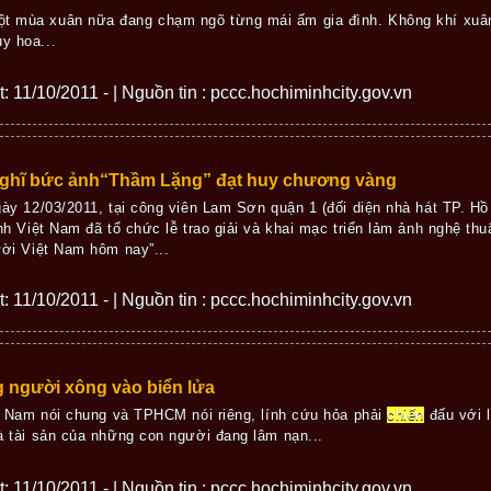
ột mùa xuân nữa đang chạm ngõ từng mái ấm gia đình. Không khí xuân
y hoa...
ết: 11/10/2011 - | Nguồn tin : pccc.hochiminhcity.gov.vn
ghĩ bức ảnh“Thầm Lặng” đạt huy chương vàng
ày 12/03/2011, tại công viên Lam Sơn quận 1 (đối diện nhà hát TP. Hồ
nh Việt Nam đã tổ chức lễ trao giải và khai mạc triển lảm ảnh nghệ th
ời Việt Nam hôm nay”...
ết: 11/10/2011 - | Nguồn tin : pccc.hochiminhcity.gov.vn
 người xông vào biển lửa
t Nam nói chung và TPHCM nói riêng, lính cứu hỏa phải
chiến
đấu với l
 tài sản của những con người đang lâm nạn...
ết: 11/10/2011 - | Nguồn tin : pccc.hochiminhcity.gov.vn