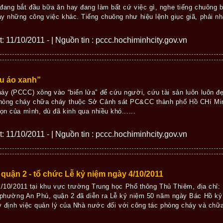
đang bắt đầu bữa ăn hay đang làm bất cứ việc gì, nghe tiếng chuông bá
y những công việc khác. Tiếng chuông như hiệu lệnh giục giã, phải nha
ết: 11/10/2011 - | Nguồn tin : pccc.hochiminhcity.gov.vn
u áo xanh”
áy (PCCC) xông vào “biển lửa” để cứu người, cứu tài sản luôn luôn đẹ
hòng cháy chữa cháy thuộc Sở Cảnh sát PC&CC thành phố Hồ CHí Min
ọn của mình, dù đã kinh qua nhiều khó......
ết: 11/10/2011 - | Nguồn tin : pccc.hochiminhcity.gov.vn
uận 2 - tổ chức Lễ kỷ niệm ngày 4/10/2011
/10/2011 tại khu vực trường Trung học Phổ thông Thủ Thiêm, địa chỉ: 
phường An Phú, quận 2 đã diễn ra Lễ kỷ niệm 50 năm ngày Bác Hồ ký
y định việc quản lý của Nhà nước đối với công tác phòng cháy và chữ