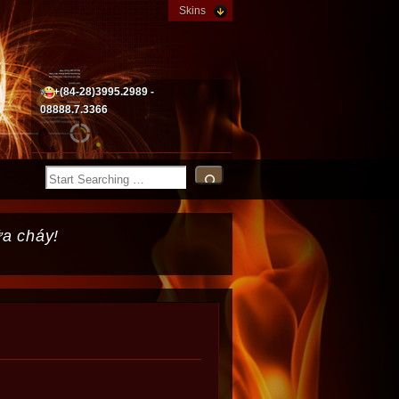
Skins
+(84-28)3995.2989 -
08888.7.3366
ữa cháy!