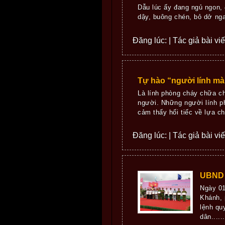
Dẫu lúc ấy đang ngủ ngon, 
dậy, buông chén, bỏ dở nga
Đăng lúc: | Tác giả bài vi
Tự hào “người lính mà
Là lính phòng cháy chữa ch
người. Những người lính p
cảm thấy hối tiếc về lựa ch
Đăng lúc: | Tác giả bài vi
UBND q
Ngày 01
Khánh, 
lệnh qu
dân......