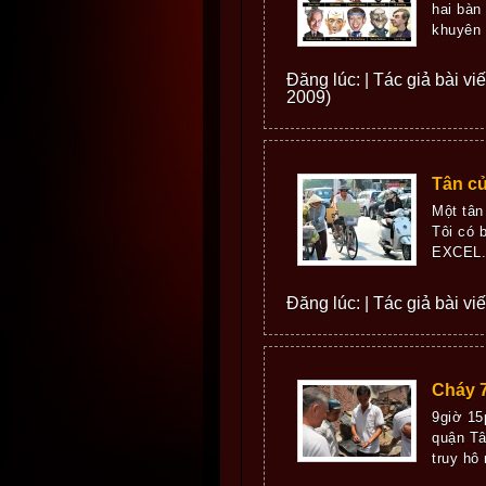
hai bàn
khuyên 
Đăng lúc: | Tác giả bài vi
2009)
Tân cử
Một tân
Tôi có 
EXCEL. L
Đăng lúc: | Tác giả bài viết
Cháy 
9giờ 15
quận Tâ
truy hô