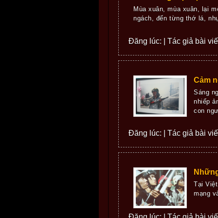
Mùa xuân, mùa xuân, lại m
ngách, đến từng thớ lá, nhụ
Đăng lúc: | Tác giả bài vi
Cảm n
Sáng ng
nhiếp ả
con ngư
Đăng lúc: | Tác giả bài vi
Những
Tại Việ
mạng và
Đăng lúc: | Tác giả bài vi