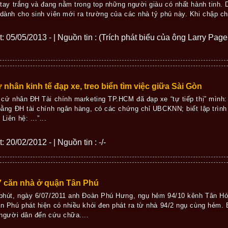
 tay trắng và đang nằm trong top những người giàu có nhất hành tinh. 
dành cho sinh viên mới ra trường của các nhà tỷ phú này. Khi chập c
ết: 05/05/2013 - | Nguồn tin : (Trích phát biểu của ông Larry Pag
 nhân kinh tế đạp xe, treo biển tìm việc giữa Sài Gòn
 cử nhân ĐH Tài chính marketing TP.HCM đã đạp xe “tự tiếp thị” mình:
bằng ĐH tài chính ngân hàng, có các chứng chỉ UBCKNN; biết lập trì
iên hệ: ...”...
: 20/02/2012 - | Nguồn tin : -/-
7 căn nhà ở quận Tân Phú
phút, ngày 6/07/2011 anh Đoàn Phú Hưng, ngụ hẻm 94/10 kênh Tân H
n Phú phát hiện có nhiều khói đen phát ra từ nhà 94/2 ngụ cùng hẻm.
 người dân đến cứu chữa....